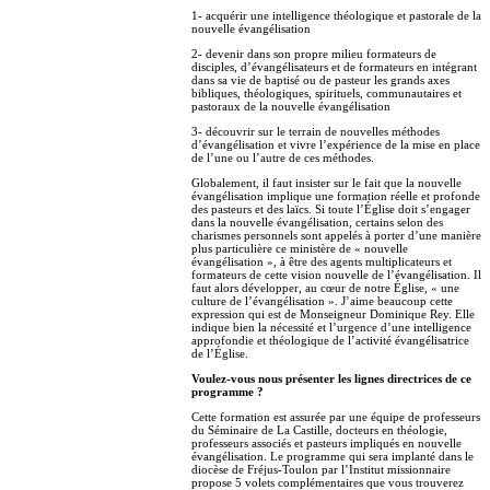
1- acquérir une intelligence théologique et pastorale de la
nouvelle évangélisation
2- devenir dans son propre milieu formateurs de
disciples, d’évangélisateurs et de formateurs en intégrant
dans sa vie de baptisé ou de pasteur les grands axes
bibliques, théologiques, spirituels, communautaires et
pastoraux de la nouvelle évangélisation
3- découvrir sur le terrain de nouvelles méthodes
d’évangélisation et vivre l’expérience de la mise en place
de l’une ou l’autre de ces méthodes.
Globalement, il faut insister sur le fait que la nouvelle
évangélisation implique une formation réelle et profonde
des pasteurs et des laïcs. Si toute l’Église doit s’engager
dans la nouvelle évangélisation, certains selon des
charismes personnels sont appelés à porter d’une manière
plus particulière ce ministère de « nouvelle
évangélisation », à être des agents multiplicateurs et
formateurs de cette vision nouvelle de l’évangélisation. Il
faut alors développer, au cœur de notre Église, « une
culture de l’évangélisation ». J’aime beaucoup cette
expression qui est de Monseigneur Dominique Rey. Elle
indique bien la nécessité et l’urgence d’une intelligence
approfondie et théologique de l’activité évangélisatrice
de l’Église.
Voulez-vous nous présenter les lignes directrices de ce
programme ?
Cette formation est assurée par une équipe de professeurs
du Séminaire de La Castille, docteurs en théologie,
professeurs associés et pasteurs impliqués en nouvelle
évangélisation. Le programme qui sera implanté dans le
diocèse de Fréjus-Toulon par l’Institut missionnaire
propose 5 volets complémentaires que vous trouverez