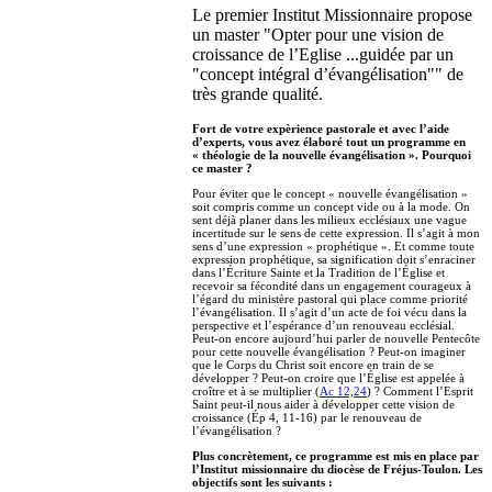
Le premier Institut Missionnaire propose
un master "Opter pour une vision de
croissance de l’Eglise ...guidée par un
"concept intégral d’évangélisation"" de
très grande qualité.
Fort de votre expèrience pastorale et avec l’aide
d’experts, vous avez élaboré tout un programme en
« théologie de la nouvelle évangélisation ». Pourquoi
ce master ?
Pour éviter que le concept « nouvelle évangélisation »
soit compris comme un concept vide ou à la mode. On
sent déjà planer dans les milieux ecclésiaux une vague
incertitude sur le sens de cette expression. Il s’agit à mon
sens d’une expression « prophétique ». Et comme toute
expression prophétique, sa signification doit s’enraciner
dans l’Écriture Sainte et la Tradition de l’Église et
recevoir sa fécondité dans un engagement courageux à
l’égard du ministère pastoral qui place comme priorité
l’évangélisation. Il s’agit d’un acte de foi vécu dans la
perspective et l’espérance d’un renouveau ecclésial.
Peut-on encore aujourd’hui parler de nouvelle Pentecôte
pour cette nouvelle évangélisation ? Peut-on imaginer
que le Corps du Christ soit encore en train de se
développer ? Peut-on croire que l’Église est appelée à
croître et à se multiplier (
Ac 12,24
) ? Comment l’Esprit
Saint peut-il nous aider à développer cette vision de
croissance (Ép 4, 11-16) par le renouveau de
l’évangélisation ?
Plus concrètement, ce programme est mis en place par
l’Institut missionnaire du diocèse de Fréjus-Toulon. Les
objectifs sont les suivants :