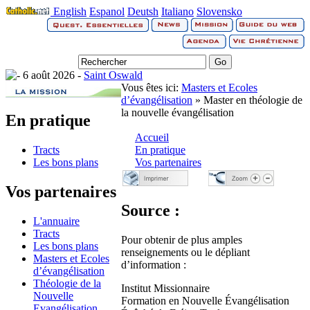
English
Espanol
Deutsh
Italiano
Slovensko
6 août 2026 -
Saint Oswald
Vous êtes ici:
Masters et Ecoles
d’évangélisation
» Master en théologie de
la nouvelle évangélisation
En pratique
Accueil
Tracts
En pratique
Les bons plans
Vos partenaires
Vos partenaires
Source :
L'annuaire
Tracts
Pour obtenir de plus amples
Les bons plans
renseignements ou le dépliant
Masters et Ecoles
d’information :
d’évangélisation
Théologie de la
Institut Missionnaire
Nouvelle
Formation en Nouvelle Évangélisation
Evangélisation