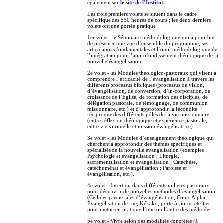
également sur
le site de l’Institut.
Les trois premiers volets se situent dans le cadre
spécifique des 550 heures de cours ; les deux derniers
volets ont une portée pratique :
1er volet - le Séminaire méthodologique qui a pour but
de présenter une vue d’ensemble du programme, ses
articulations fondamentales et l’outil méthodologique de
l’intégration pour l’approfondissement théologique de la
nouvelle évangélisation.
2e volet - les Modules théologico-pastoraux qui visent à
comprendre l’efficacité de l’évangélisation à travers les
différents processus bibliques (processus de vision,
d’évangélisation, de conversion, d’in-corporation, de
croissance de l’Église, de formation des disciples, de
délégation pastorale, de témoignage, de communion
missionnaire, etc.) et d’approfondir la fécondité
réciproque des différents pôles de la vie missionnaire
(entre réflexion théologique et expérience pastorale,
entre vie spirituelle et mission évangélisatrice).
3e volet - les Modules d’enseignement théologique qui
cherchent à approfondir des thèmes spécifiques et
spécialisés de la nouvelle évangélisation (exemples :
Psychologie et évangélisation ; Liturgie,
sacramentalisation et évangélisation ; Catéchèse,
catéchuménat et évangélisation ; Paroisse et
évangélisation, etc.).
4e volet - Insertion dans différents milieux pastoraux
pour découvrir de nouvelles méthodes d’évangélisation
(Cellules paroissiales d’évangélisation, Cours Alpha,
Évangélisation de rue, Kékako, porte-à-porte, etc.) et
pour mettre en pratique l’une ou l’autre des méthodes.
5e volet - Vivre selon des modalités concrètes (à