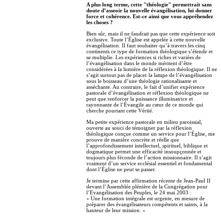
A plus long terme, cette "théologie" permettrait sans
doute d’asseoir la nouvelle évangélisation, lui donner
force et cohérence. Est-ce ainsi que vous appréhendez
les choses ?
Bien sûr, mais il ne faudrait pas que cette expérience soit
exclusive. Toute l’Église est appelée à cette nouvelle
évangélisation. Il faut souhaiter qu’à travers les cinq
continents ce type de formation théologique s’étende et
se multiplie. Les expériences si riches et variées de
l’évangélisation dans le monde méritent d’être
considérées à la lumière de la réflexion théologique. Il ne
s’agit surtout pas de placer la lampe de l’évangélisation
sous le boisseau d’une théologie rationalisante et
asséchante. Au contraire, le fait d’unifier expérience
pastorale d’évangélisation et réflexion théologique ne
peut que renforcer la puissance illuminatrice et
rayonnante de l’Évangile au cœur de ce monde qui
cherche pourtant cette Vérité.
Ma petite expérience pastorale en milieu paroissial,
ouverte au souci de témoigner par la réflexion
théologique conçue comme un service pour l’Église, me
prouve de manière concrète et réelle que
l’approfondissement intellectuel, spirituel, biblique et
dogmatique permet une efficacité insoupçonnée et
toujours plus féconde de l’action missionnaire. Il s’agit
vraiment d’un service ecclésial essentiel et fondamental
dont l’Église ne peut se passer.
Je termine par cette affirmation récente de Jean-Paul II
devant l’Assemblée plénière de la Congrégation pour
l’Evangélisation des Peuples, le 24 mai 2003 :
« Une formation intégrale est urgente, en mesure de
préparer des évangélisateurs compétents et saints, à la
hauteur de leur mission. »