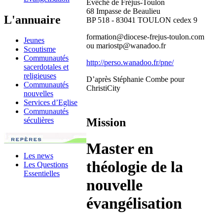
Évêché de Fréjus-Toulon
68 Impasse de Beaulieu
L'annuaire
BP 518 - 83041 TOULON cedex 9
formation@diocese-frejus-toulon.com
Jeunes
ou mariostp@wanadoo.fr
Scoutisme
Communautés
http://perso.wanadoo.fr/pne/
sacerdotales et
religieuses
D’après Stéphanie Combe pour
Communautés
ChristiCity
nouvelles
Services d’Eglise
Communautés
Mission
séculières
Master en
Les news
théologie de la
Les Questions
Essentielles
nouvelle
évangélisation