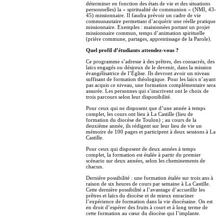
déterminer en fonction des états de vie et des situations
personnelles) la « spiritualité de communion » (NMI, 43-
45) missionnaire. Il faudra prévoir un cadre de vie
communautaire permettant d’acquérir une réelle pratique
missionnaire. Exemples : maisonnées portant un projet
missionnaire commun, temps d’animation spirituelle
(prière commune, partages, apprentissage de la Parole).
Quel profil d’étudiants attendez-vous ?
Ce programme s’adresse à des prêtres, des consacrés, des
laïcs engagés ou désireux de le devenir, dans la mission
évangélisatrice de l’Église. Ils devront avoir un niveau
suffisant de formation théologique. Pour les laïcs n’ayant
pas acquis ce niveau, une formation complémentaire sera
assurée. Les personnes qui s’inscrivent ont le choix de
trois parcours selon leur disponibilité.
Pour ceux qui ne disposent que d’une année à temps
complet, les cours ont lieu à La Castille (lieu de
formation du diocèse de Toulon) ; au cours de la
deuxième année, ils rédigent sur leur lieu de vie un
mémoire de 100 pages et participent à deux sessions à La
Castille.
Pour ceux qui disposent de deux années à temps
complet, la formation est étalée à partir du premier
scénario sur deux années, selon les cheminements de
chacun.
Dernière possibilité : une formation étalée sur trois ans à
raison de six heures de cours par semaine à La Castille.
Cette dernière possibilité a l’avantage d’accueillir les
prêtres et laïcs du diocèse et de mieux enraciner
l’expérience de formation dans la vie diocésaine. On est
en droit d’espérer des fruits à court et à long terme de
cette formation au cœur du diocèse qui l’implante.