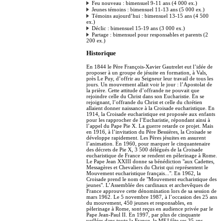
Feu nouveau : bimensuel 9-11 ans (4 000 ex.)
Jeunes témoins : bimensuel 11-13 ans (5 000 ex.)
Témoins aujourd’hui : bimensuel 13-15 ans (4 500
ex.)
Déclic : bimensuel 15-19 ans (3 000 ex.)
Partage : bimensuel pour responsables et parents (2
200 ex.)
Historique
En 1844 le Père François-Xavier Gautrelet eut l’idée de
proposer à un groupe de jésuite en formation, à Vals,
près Le Puy, d’offrir au Seigneur leur travail de tous les
jours. Un mouvement allait voir le jour : l’Apostolat de
la prière. Cette attitude d’offrande ne pouvait que
rejoindre celle du Christ dans son Eucharistie. En se
rejoignant, l’offrande du Christ et celle du chrétien
allaient donner naissance à la Croisade eucharistique. En
1914, la Croisade eucharistique est proposée aux enfants
pour les rapprocher de l’Eucharistie, répondant ainsi à
l’appel du Pape Pie X. La guerre retarde ce projet. Mais
en 1916, à l’invitation du Père Bessières, la Croisade se
développe rapidement. Les Pères jésuites en assurent
l’animation. En 1960, pour marquer le cinquantenaire
des décrets de Pie X, 3 500 délégués de la Croisade
eucharistique de France se rendent en pèlerinage à Rome.
Le Pape Jean XXIII donne sa bénédiction "aux Cadettes,
Messagères et Chevaliers du Christ qui représentent le
Mouvement eucharistique français...". En 1962, la
Croisade prend le nom de "Mouvement eucharistique des
jeunes". L’Assemblée des cardinaux et archevêques de
France approuve cette dénomination lors de sa session de
mars 1962. Le 5 novembre 1987, à l’occasion des 25 ans
du mouvement, 450 jeunes et responsables, en
pèlerinage à Rome, sont reçus en audience privée par le
Pape Jean-Paul II. En 1997, par plus de cinquante
veillées dans toute la France, le MEJ fête ses 35 ans.