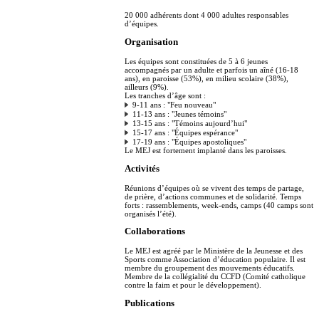
20 000 adhérents dont 4 000 adultes responsables
d’équipes.
Organisation
Les équipes sont constituées de 5 à 6 jeunes
accompagnés par un adulte et parfois un aîné (16-18
ans), en paroisse (53%), en milieu scolaire (38%),
ailleurs (9%).
Les tranches d’âge sont :
9-11 ans : "Feu nouveau"
11-13 ans : "Jeunes témoins"
13-15 ans : "Témoins aujourd’hui"
15-17 ans : "Équipes espérance"
17-19 ans : "Équipes apostoliques"
Le MEJ est fortement implanté dans les paroisses.
Activités
Réunions d’équipes où se vivent des temps de partage,
de prière, d’actions communes et de solidarité. Temps
forts : rassemblements, week-ends, camps (40 camps sont
organisés l’été).
Collaborations
Le MEJ est agréé par le Ministère de la Jeunesse et des
Sports comme Association d’éducation populaire. Il est
membre du groupement des mouvements éducatifs.
Membre de la collégialité du CCFD (Comité catholique
contre la faim et pour le développement).
Publications