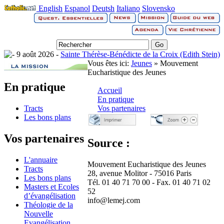
English
Espanol
Deutsh
Italiano
Slovensko
9 août 2026 -
Sainte Thérèse-Bénédicte de la Croix (Edith Stein)
Vous êtes ici:
Jeunes
» Mouvement
Eucharistique des Jeunes
En pratique
Accueil
En pratique
Tracts
Vos partenaires
Les bons plans
Vos partenaires
Source :
L'annuaire
Mouvement Eucharistique des Jeunes
Tracts
28, avenue Molitor - 75016 Paris
Les bons plans
Tél. 01 40 71 70 00 - Fax. 01 40 71 02
Masters et Ecoles
52
d’évangélisation
info@lemej.com
Théologie de la
Nouvelle
Evangélisation