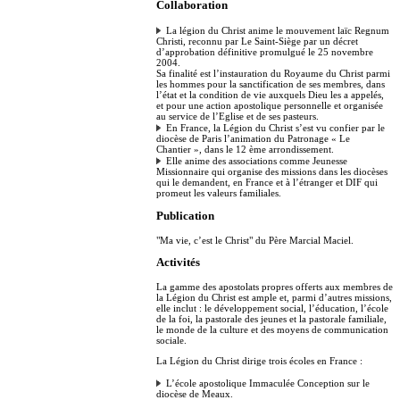
Collaboration
La légion du Christ anime le mouvement laïc Regnum
Christi, reconnu par Le Saint-Siège par un décret
d’approbation définitive promulgué le 25 novembre
2004.
Sa finalité est l’instauration du Royaume du Christ parmi
les hommes pour la sanctification de ses membres, dans
l’état et la condition de vie auxquels Dieu les a appelés,
et pour une action apostolique personnelle et organisée
au service de l’Eglise et de ses pasteurs.
En France, la Légion du Christ s’est vu confier par le
diocèse de Paris l’animation du Patronage « Le
Chantier », dans le 12 ème arrondissement.
Elle anime des associations comme Jeunesse
Missionnaire qui organise des missions dans les diocèses
qui le demandent, en France et à l’étranger et DIF qui
promeut les valeurs familiales.
Publication
"Ma vie, c’est le Christ" du Père Marcial Maciel.
Activités
La gamme des apostolats propres offerts aux membres de
la Légion du Christ est ample et, parmi d’autres missions,
elle inclut : le développement social, l’éducation, l’école
de la foi, la pastorale des jeunes et la pastorale familiale,
le monde de la culture et des moyens de communication
sociale.
La Légion du Christ dirige trois écoles en France :
L’école apostolique Immaculée Conception sur le
diocèse de Meaux.