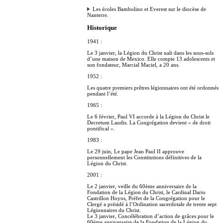
Les écoles Bambolino et Everest sur le diocèse de
Nanterre.
Historique
1941 :
Le 3 janvier, la Légion du Christ naît dans les sous-sols
d’une maison de Mexico. Elle compte 13 adolescents et
son fondateur, Marcial Maciel, a 20 ans.
1952 :
Les quatre premiers prêtres légionnaires ont été ordonnés
pendant l’été.
1965 :
Le 6 février, Paul VI accorde à la Légion du Christ le
Decretum Laudis. La Congrégation devient « de droit
pontifical ».
1983 :
Le 29 juin, Le pape Jean Paul II approuve
personnellement les Constitutions définitives de la
Légion du Christ.
2001 :
Le 2 janvier, veille du 60ème anniversaire de la
Fondation de la Légion du Christ, le Cardinal Dario
Castrillon Hoyos, Préfet de la Congrégation pour le
Clergé a présidé à l’Ordination sacerdotale de trente sept
Légionnaires du Christ.
Le 3 janvier, Concélébration d’action de grâces pour le
60ème anniversaire de la Fondation de la Légion du