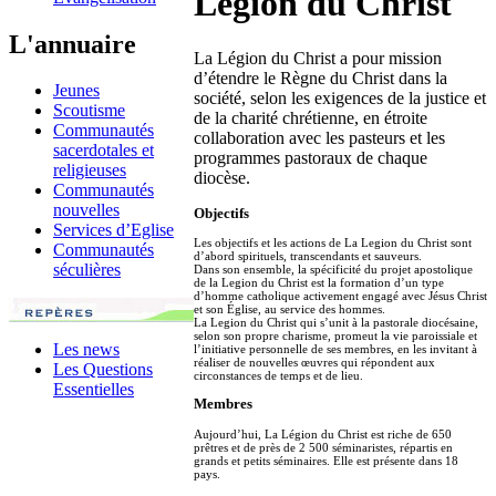
Légion du Christ
L'annuaire
La Légion du Christ a pour mission
d’étendre le Règne du Christ dans la
Jeunes
société, selon les exigences de la justice et
Scoutisme
de la charité chrétienne, en étroite
Communautés
collaboration avec les pasteurs et les
sacerdotales et
programmes pastoraux de chaque
religieuses
diocèse.
Communautés
nouvelles
Objectifs
Services d’Eglise
Les objectifs et les actions de La Legion du Christ sont
Communautés
d’abord spirituels, transcendants et sauveurs.
séculières
Dans son ensemble, la spécificité du projet apostolique
de la Legion du Christ est la formation d’un type
d’homme catholique activement engagé avec Jésus Christ
et son Église, au service des hommes.
La Legion du Christ qui s’unit à la pastorale diocésaine,
selon son propre charisme, promeut la vie paroissiale et
Les news
l’initiative personnelle de ses membres, en les invitant à
réaliser de nouvelles œuvres qui répondent aux
Les Questions
circonstances de temps et de lieu.
Essentielles
Membres
Aujourd’hui, La Légion du Christ est riche de 650
prêtres et de près de 2 500 séminaristes, répartis en
grands et petits séminaires. Elle est présente dans 18
pays.