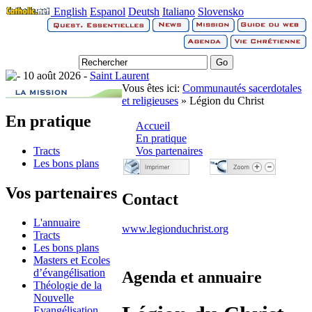
English
Espanol
Deutsh
Italiano
Slovensko
10 août 2026 -
Saint Laurent
Vous êtes ici:
Communautés sacerdotales
et religieuses
» Légion du Christ
En pratique
Accueil
En pratique
Tracts
Vos partenaires
Les bons plans
Vos partenaires
Contact
L'annuaire
www.legionduchrist.org
Tracts
Les bons plans
Masters et Ecoles
d’évangélisation
Agenda et annuaire
Théologie de la
Nouvelle
Evangélisation