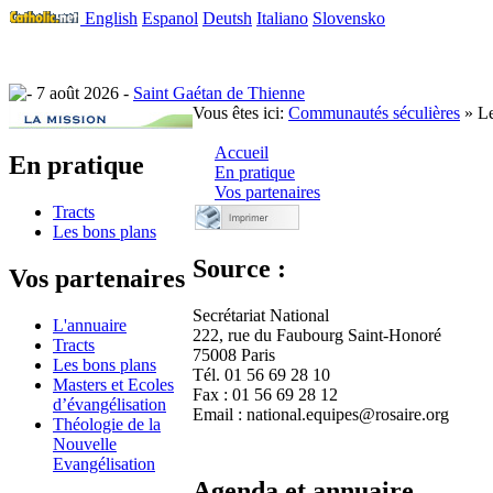
English
Espanol
Deutsh
Italiano
Slovensko
7 août 2026 -
Saint Gaétan de Thienne
Vous êtes ici:
Communautés séculières
» Le
Accueil
En pratique
En pratique
Vos partenaires
Tracts
Les bons plans
Source :
Vos partenaires
Secrétariat National
L'annuaire
222, rue du Faubourg Saint-Honoré
Tracts
75008 Paris
Les bons plans
Tél. 01 56 69 28 10
Masters et Ecoles
Fax : 01 56 69 28 12
d’évangélisation
Email : national.equipes@rosaire.org
Théologie de la
Nouvelle
Evangélisation
Agenda et annuaire