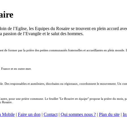
aire
oin de l’Eglise, les Equipes du Rosaire se trouvent en plein accord avec 
a passion de l’Evangile et le salut des hommes.
est de former par la prière des petites communautés fraternelles et accueillantes en plein monde.
France et en outre-mer.
able. Des responsables et aumôniers, diocésains ou régionaux, coordonnent le mouvement. Un com
’autre, pour une prière commune. Le feuillet "
Le Rosaire en équipe
" propose la prière du mois, p
u Rosaire.
n Mobile
|
Faire un don
|
Contact
|
Qui sommes nous ?
|
Plan du site
|
In