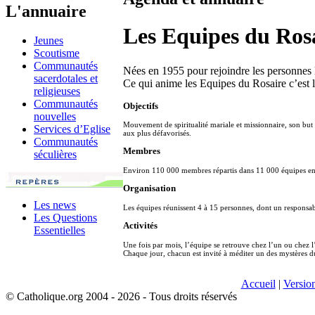
L'annuaire
Les Equipes du Ros
Jeunes
Scoutisme
Communautés
Nées en 1955 pour rejoindre les personnes l
sacerdotales et
Ce qui anime les Equipes du Rosaire c’est l
religieuses
Communautés
Objectifs
nouvelles
Mouvement de spiritualité mariale et missionnaire, son but 
Services d’Eglise
aux plus défavorisés.
Communautés
Membres
séculières
Environ 110 000 membres répartis dans 11 000 équipes en 
Organisation
Les news
Les équipes réunissent 4 à 15 personnes, dont un respons
Les Questions
Activités
Essentielles
Une fois par mois, l’équipe se retrouve chez l’un ou chez l
Chaque jour, chacun est invité à méditer un des mystères d
Accueil
|
Versio
© Catholique.org 2004 - 2026 - Tous droits réservés