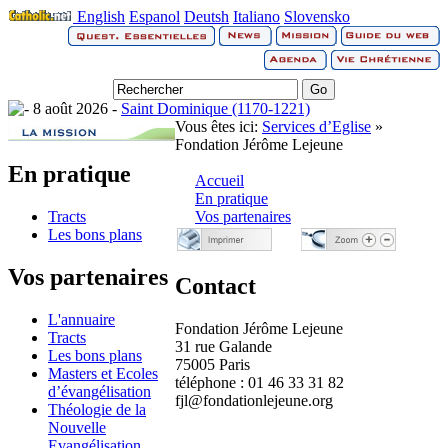
English
Espanol
Deutsh
Italiano
Slovensko
8 août 2026 -
Saint Dominique (1170-1221)
Vous êtes ici:
Services d’Eglise
»
Fondation Jérôme Lejeune
En pratique
Accueil
En pratique
Tracts
Vos partenaires
Les bons plans
Vos partenaires
Contact
L'annuaire
Fondation Jérôme Lejeune
Tracts
31 rue Galande
Les bons plans
75005 Paris
Masters et Ecoles
téléphone : 01 46 33 31 82
d’évangélisation
fjl@fondationlejeune.org
Théologie de la
Nouvelle
Evangélisation