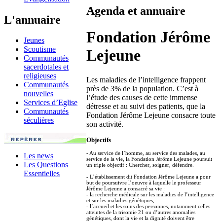
Agenda et annuaire
L'annuaire
Fondation Jérôme
Jeunes
Scoutisme
Lejeune
Communautés
sacerdotales et
religieuses
Les maladies de l’intelligence frappent
Communautés
près de 3% de la population. C’est à
nouvelles
l’étude des causes de cette immense
Services d’Eglise
détresse et au suivi des patients, que la
Communautés
Fondation Jérôme Lejeune consacre toute
séculières
son activité.
Objectifs
- Au service de l’homme, au service des malades, au
Les news
service de la vie, la Fondation Jérôme Lejeune poursuit
Les Questions
un triple objectif : Chercher, soigner, défendre.
Essentielles
- L’établissement dit Fondation Jérôme Lejeune a pour
but de poursuivre l’oeuvre à laquelle le professeur
Jérôme Lejeune a consacré sa vie :
- la recherche médicale sur les maladies de l’intelligence
et sur les maladies génétiques,
- l’accueil et les soins des personnes, notamment celles
atteintes de la trisomie 21 ou d’autres anomalies
génétiques, dont la vie et la dignité doivent être