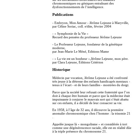
chromosomiques ou géniques entraînant des
dysfonctionnements de l’intelligence.
Publications
- Embryon, Mon Amour - Jérôme Lejeune à Maryville,
par Céline Soriac, coll. e/dite, février 2004
- « Symphonie de la Vie »
Recueil des pensées du professeur Jérôme Lejeune
- Le Professeur Lejeune, fondateur de la génétique
moderne,
par Jean-Marie Le Méné, Editions Mame
- « La vie est un bonheur »,Jérôme Lejeune, mon père.
par Clara Lejeune, Editions Critérion
Historique
Médecin par vocation, Jérôme Lejeune a été confronté
très jeune à la détresse des enfants handicapés mentaux -
tenus à l’écart - et de leurs familles - montrées du doigt.
Parce que la société leur refusait cette fraternité que l’on
doit à chaque être humain et parce que la médecine était
impuissante à conjurer le mauvais sort qui s’était abattu
sur ces enfants, il a décidé de leur consacrer sa vie.
En 1958, à l’âge de 32 ans, il découvre la première
anomalie chromosomique chez l’homme : la trisomie 21
.
Appelée jusque là « mongolisme » et considérée à tort
comme une dégénérescence raciale, elle est en réalité dûe
à la triple présence du chromosome 21.