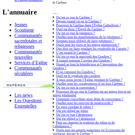
le Carême
L'annuaire
— -
Qu’est ce que le Carême ?
Depuis quand vit on le Carême ?
Jeunes
Pourquoi le Carême dans l’Eglise Catholique ?
Quel est donc l’Esprit du Carême ?
Scoutisme
Qu’est ce que la pénitence ?
Communautés
Quelles sont les manifestations de la pénitence ?
sacerdotales et
Sommes nous obligés de faire pénitence ?
Quels sont les jours et les temps pénitenciels ?
religieuses
Que doit on faire pendant les vendredis de l’année ?
Communautés
C’est quand le Carême ?
Qu’est ce que le mercredi des Cendres ?
nouvelles
A quand remonte l’orgine des Cendres ?
Services d’Eglise
Quand se font la bénédiction et l’imposition des
Communautés
Cendres ?
D’où viennent les Cendres ?
séculières
Quel est le symbole des cendres
A quoi nous invite l’Eglise pendant le Carême ?
Quelles sont les conséquences d’un bon Carême ?
Qu’est ce que la conversion ?
Pourquoi dit on que le Carême est un temps fort et un
Les news
temps pénitentiel
Comment concrétiser mon désir de conversion ?
Les Questions
Quelles sont les oeuvres de miséricorde ?
Essentielles
En quoi consiste le jeûne ?
Qui est obligé au jeûne
Qu’est ce que l’abstinence
Qui est obligé a l’abstinence
Peut on changer la pratique du jeûne et de
l’abstinence ?
Quels sont les aspects pastoraux qu’il convient de
souligner durant le Carême ?