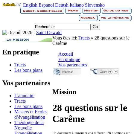
English
Espanol
Deutsh
Italiano
Slovensko
6 août 2026 -
Saint Oswald
Vous êtes ici:
Tracts
» 28 questions sur le
Carême
En pratique
Accueil
En pratique
Tracts
Vos partenaires
Les bons plans
Vos partenaires
Mission
L'annuaire
Tracts
28 questions sur le
Les bons plans
Masters et Ecoles
Carême
d’évangélisation
Théologie de la
Nouvelle
Evangélisation
Un document à imprimer et à diffuser : 28 questions sur