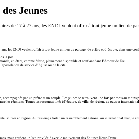
 des Jeunes
ires de 17 à 27 ans, les ENDJ veulent offrir à tout jeune un lieu de pa
ans, les ENDJ veulent offrir à tout jeune un lieu de partage, de prière et d’écoute, dans une con
ns la joie
du monde, en étant, comme Marie, pleinement disponible et confiant dans l’Amour de Dieu
apostolat ou de service d’Église ou de la cité.
s, accompagnés par un prêtre et un couple. Les jeunes se retrouvent une fois par mois au moins po
entre les réunions. Toutes les responsabilités (d’équipe, de ville, de région, de pays et internatio
nte, soirées en région. Autres temps forts : un rassemblement national ou international chaque an
es, mais gardent un lien privilégié avec le mouvement des Equipes Notre-Dame.