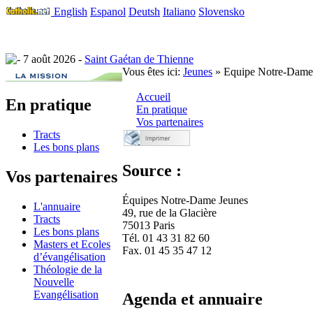
English
Espanol
Deutsh
Italiano
Slovensko
7 août 2026 -
Saint Gaétan de Thienne
Vous êtes ici:
Jeunes
» Equipe Notre-Dame 
Accueil
En pratique
En pratique
Vos partenaires
Tracts
Les bons plans
Source :
Vos partenaires
Équipes Notre-Dame Jeunes
L'annuaire
49, rue de la Glacière
Tracts
75013 Paris
Les bons plans
Tél. 01 43 31 82 60
Masters et Ecoles
Fax. 01 45 35 47 12
d’évangélisation
Théologie de la
Nouvelle
Evangélisation
Agenda et annuaire