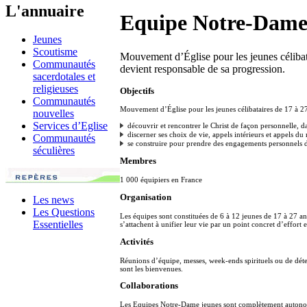
L'annuaire
Equipe Notre-Dame
Jeunes
Scoutisme
Mouvement d’Église pour les jeunes célibata
Communautés
devient responsable de sa progression.
sacerdotales et
religieuses
Objectifs
Communautés
Mouvement d’Église pour les jeunes célibataires de 17 à 27 
nouvelles
Services d’Eglise
découvrir et rencontrer le Christ de façon personnelle, da
discerner ses choix de vie, appels intérieurs et appels 
Communautés
se construire pour prendre des engagements personnels d’
séculières
Membres
1 000 équipiers en France
Organisation
Les news
Les Questions
Les équipes sont constituées de 6 à 12 jeunes de 17 à 27 an
Essentielles
s’attachent à unifier leur vie par un point concret d’effort 
Activités
Réunions d’équipe, messes, week-ends spirituels ou de déte
sont les bienvenues.
Collaborations
Les Equipes Notre-Dame jeunes sont complètement autonom