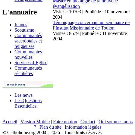
Master en théologie de la nouvelle
évangélisation
L'annuaire
Visites : 10703 | Publié le : 10 novembre
2004
Témoignage concernant un séminaire de
Jeunes
l’Institut Missionnaire de Toulon
Scoutisme
Visites : 8679 | Publié le : 11 novembre
Communautés
2004
sacerdotales et
religieuses
Communautés
nouvelles
Services d’Eglise
Communautés
séculières
Les news
Les Questions
Essentielles
Accueil
|
Version Mobile
|
Faire un don
|
Contact
|
Qui sommes nous
?
|
Plan du site
|
Information légales
© Catholique.org 2004 - 2026 - Tous droits réservés