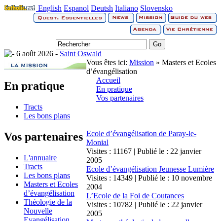
English
Espanol
Deutsh
Italiano
Slovensko
6 août 2026 -
Saint Oswald
Vous êtes ici:
Mission
» Masters et Ecoles
d’évangélisation
Accueil
En pratique
En pratique
Vos partenaires
Tracts
Les bons plans
Ecole d’évangélisation de Paray-le-
Vos partenaires
Monial
Visites : 11167 | Publié le : 22 janvier
L'annuaire
2005
Tracts
Ecole d’évangélisation Jeunesse Lumière
Les bons plans
Visites : 14349 | Publié le : 10 novembre
Masters et Ecoles
2004
d’évangélisation
L’Ecole de la Foi de Coutances
Théologie de la
Visites : 10782 | Publié le : 22 janvier
Nouvelle
2005
Evangélisation