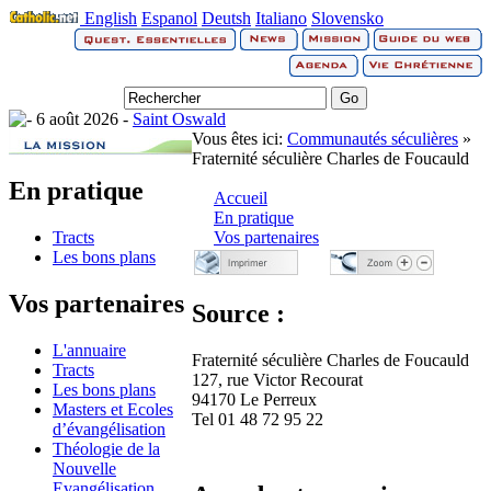
English
Espanol
Deutsh
Italiano
Slovensko
6 août 2026 -
Saint Oswald
Vous êtes ici:
Communautés séculières
»
Fraternité séculière Charles de Foucauld
En pratique
Accueil
En pratique
Tracts
Vos partenaires
Les bons plans
Vos partenaires
Source :
L'annuaire
Fraternité séculière Charles de Foucauld
Tracts
127, rue Victor Recourat
Les bons plans
94170 Le Perreux
Masters et Ecoles
Tel 01 48 72 95 22
d’évangélisation
Théologie de la
Nouvelle
Evangélisation