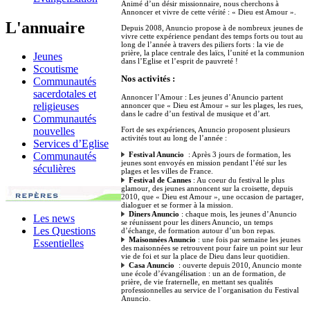
Animé d’un désir missionnaire, nous cherchons à
Annoncer et vivre de cette vérité : « Dieu est Amour ».
L'annuaire
Depuis 2008, Anuncio propose à de nombreux jeunes de
vivre cette expérience pendant des temps forts ou tout au
long de l’année à travers des piliers forts : la vie de
prière, la place centrale des laïcs, l’unité et la communion
Jeunes
dans l’Eglise et l’esprit de pauvreté !
Scoutisme
Nos activités :
Communautés
sacerdotales et
Annoncer l’Amour : Les jeunes d’Anuncio partent
religieuses
annoncer que « Dieu est Amour » sur les plages, les rues,
dans le cadre d’un festival de musique et d’art.
Communautés
Fort de ses expériences, Anuncio proposent plusieurs
nouvelles
activités tout au long de l’année :
Services d’Eglise
Festival Anuncio
: Après 3 jours de formation, les
Communautés
jeunes sont envoyés en mission pendant l’été sur les
séculières
plages et les villes de France.
Festival de Cannes
: Au coeur du festival le plus
glamour, des jeunes annoncent sur la croisette, depuis
2010, que « Dieu est Amour », une occasion de partager,
dialoguer et se former à la mission.
Diners Anuncio
: chaque mois, les jeunes d’Anuncio
Les news
se réunissent pour les diners Anuncio, un temps
Les Questions
d’échange, de formation autour d’un bon repas.
Maisonnées Anuncio
: une fois par semaine les jeunes
Essentielles
des maisonnées se retrouvent pour faire un point sur leur
vie de foi et sur la place de Dieu dans leur quotidien.
Casa Anuncio
: ouverte depuis 2010, Anuncio monte
une école d’évangélisation : un an de formation, de
prière, de vie fraternelle, en mettant ses qualités
professionnelles au service de l’organisation du Festival
Anuncio.