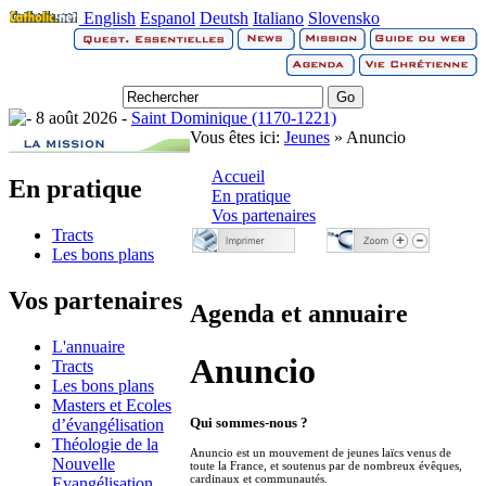
English
Espanol
Deutsh
Italiano
Slovensko
8 août 2026 -
Saint Dominique (1170-1221)
Vous êtes ici:
Jeunes
» Anuncio
Accueil
En pratique
En pratique
Vos partenaires
Tracts
Les bons plans
Vos partenaires
Agenda et annuaire
L'annuaire
Anuncio
Tracts
Les bons plans
Masters et Ecoles
d’évangélisation
Qui sommes-nous ?
Théologie de la
Anuncio est un mouvement de jeunes laïcs venus de
Nouvelle
toute la France, et soutenus par de nombreux évêques,
cardinaux et communautés.
Evangélisation