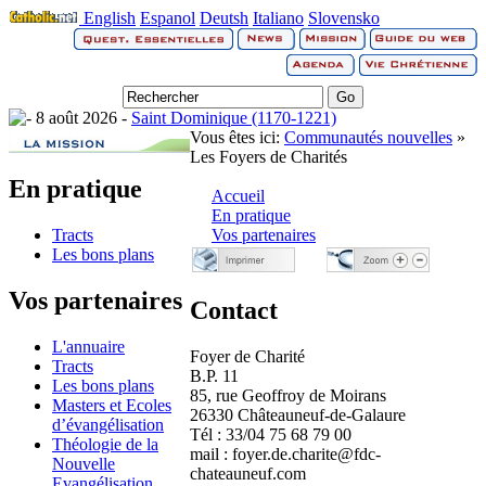
English
Espanol
Deutsh
Italiano
Slovensko
8 août 2026 -
Saint Dominique (1170-1221)
Vous êtes ici:
Communautés nouvelles
»
Les Foyers de Charités
En pratique
Accueil
En pratique
Tracts
Vos partenaires
Les bons plans
Vos partenaires
Contact
L'annuaire
Foyer de Charité
Tracts
B.P. 11
Les bons plans
85, rue Geoffroy de Moirans
Masters et Ecoles
26330 Châteauneuf-de-Galaure
d’évangélisation
Tél : 33/04 75 68 79 00
Théologie de la
mail : foyer.de.charite@fdc-
Nouvelle
chateauneuf.com
Evangélisation