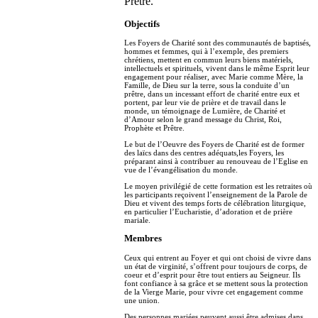
Prêtre.
Objectifs
Les Foyers de Charité sont des communautés de baptisés,
hommes et femmes, qui à l’exemple, des premiers
chrétiens, mettent en commun leurs biens matériels,
intellectuels et spirituels, vivent dans le même Esprit leur
engagement pour réaliser, avec Marie comme Mère, la
Famille, de Dieu sur la terre, sous la conduite d’un
prêtre, dans un incessant effort de charité entre eux et
portent, par leur vie de prière et de travail dans le
monde, un témoignage de Lumière, de Charité et
d’Amour selon le grand message du Christ, Roi,
Prophète et Prêtre.
Le but de l’Oeuvre des Foyers de Charité est de former
des laïcs dans des centres adéquats,les Foyers, les
préparant ainsi à contribuer au renouveau de l’Eglise en
vue de l’évangélisation du monde.
Le moyen privilégié de cette formation est les retraites où
les participants reçoivent l’enseignement de la Parole de
Dieu et vivent des temps forts de célébration liturgique,
en particulier l’Eucharistie, d’adoration et de prière
mariale.
Membres
Ceux qui entrent au Foyer et qui ont choisi de vivre dans
un état de virginité, s’offrent pour toujours de corps, de
coeur et d’esprit pour être tout entiers au Seigneur. Ils
font confiance à sa grâce et se mettent sous la protection
de la Vierge Marie, pour vivre cet engagement comme
une union.
Des personnes mariées peuvent aussi être admises dans