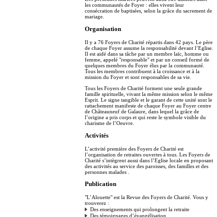
les communautés de Foyer : elles vivent leur
consécration de baptisées, selon la grâce du sacrement de
mariage.
Organisation
Il y a 76 Foyers de Charité répartis dans 42 pays. Le père
de chaque Foyer assume la responsabilité devant l’Eglise.
Il est aidé dans sa tâche par un membre laïc, homme ou
femme, appelé "responsable" et par un conseil formé de
quelques membres du Foyer élus par la communauté.
Tous les membres contribuent à la croissance et à la
mission du Foyer et sont responsables de sa vie.
Tous les Foyers de Charité forment une seule grande
famille spirituelle, vivant la même mission selon le même
Esprit. Le signe tangible et le garant de cette unité sont le
rattachement manifeste de chaque Foyer au Foyer centre
de Châteauneuf de Galaure, dans lequel la grâce de
l’origine a pris corps et qui reste le symbole visible du
charisme de l’Oeuvre.
Activités
L’activité première des Foyers de Charité est
l’organisation de retraites ouvertes à tous. Les Foyers de
Charité s’intègrent aussi dans l’Eglise locale en proposant
des activités au service des paroisses, des familles et des
personnes malades .
Publication
"L’Alouette" est la Revue des Foyers de Charité. Vous y
trouverez :
Des enseignements qui prolongent la retraite
Des témoignages d’évangélisation