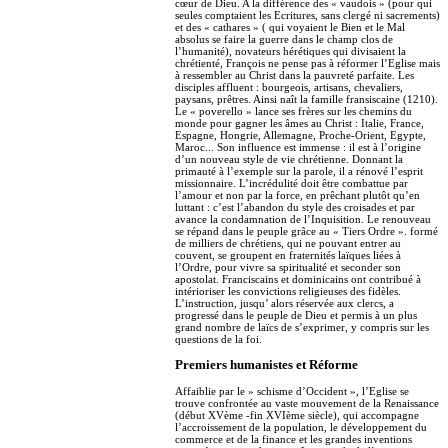
cœur de Dieu. A la différence des « vaudois » (pour qui
seules comptaient les Ecritures, sans clergé ni sacrements)
et des « cathares » ( qui voyaient le Bien et le Mal
absolus se faire la guerre dans le champ clos de
l’humanité), novateurs hérétiques qui divisaient la
chrétienté, François ne pense pas à réformer l’Eglise mais
à ressembler au Christ dans la pauvreté parfaite. Les
disciples affluent : bourgeois, artisans, chevaliers,
paysans, prêtres. Ainsi naît la famille fransiscaine (1210).
Le « poverello » lance ses frères sur les chemins du
monde pour gagner les âmes au Christ : Italie, France,
Espagne, Hongrie, Allemagne, Proche-Orient, Egypte,
Maroc... Son influence est immense : il est à l’origine
d’un nouveau style de vie chrétienne. Donnant la
primauté à l’exemple sur la parole, il a rénové l’esprit
missionnaire. L’incrédulité doit être combattue par
l’amour et non par la force, en prêchant plutôt qu’en
luttant : c’est l’abandon du style des croisades et par
avance la condamnation de l’Inquisition. Le renouveau
se répand dans le peuple grâce au « Tiers Ordre ». formé
de milliers de chrétiens, qui ne pouvant entrer au
couvent, se groupent en fraternités laïques liées à
l’Ordre, pour vivre sa spiritualité et seconder son
apostolat. Franciscains et dominicains ont contribué à
intérioriser les convictions religieuses des fidèles.
L’instruction, jusqu’ alors réservée aux clercs, a
progressé dans le peuple de Dieu et permis à un plus
grand nombre de laïcs de s’exprimer, y compris sur les
questions de la foi.
Premiers humanistes et Réforme
Affaiblie par le » schisme d’Occident », l’Eglise se
trouve confrontée au vaste mouvement de la Renaissance
(début XVème -fin XVIème siècle), qui accompagne
l’accroissement de la population, le développement du
commerce et de la finance et les grandes inventions