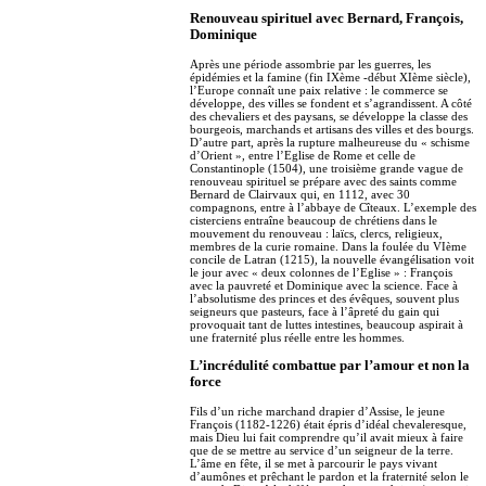
Renouveau spirituel avec Bernard, François,
Dominique
Après une période assombrie par les guerres, les
épidémies et la famine (fin IXème -début XIème siècle),
l’Europe connaît une paix relative : le commerce se
développe, des villes se fondent et s’agrandissent. A côté
des chevaliers et des paysans, se développe la classe des
bourgeois, marchands et artisans des villes et des bourgs.
D’autre part, après la rupture malheureuse du « schisme
d’Orient », entre l’Eglise de Rome et celle de
Constantinople (1504), une troisième grande vague de
renouveau spirituel se prépare avec des saints comme
Bernard de Clairvaux qui, en 1112, avec 30
compagnons, entre à l’abbaye de Cîteaux. L’exemple des
cisterciens entraîne beaucoup de chrétiens dans le
mouvement du renouveau : laïcs, clercs, religieux,
membres de la curie romaine. Dans la foulée du VIème
concile de Latran (1215), la nouvelle évangélisation voit
le jour avec « deux colonnes de l’Eglise » : François
avec la pauvreté et Dominique avec la science. Face à
l’absolutisme des princes et des évêques, souvent plus
seigneurs que pasteurs, face à l’âpreté du gain qui
provoquait tant de luttes intestines, beaucoup aspirait à
une fraternité plus réelle entre les hommes.
L’incrédulité combattue par l’amour et non la
force
Fils d’un riche marchand drapier d’Assise, le jeune
François (1182-1226) était épris d’idéal chevaleresque,
mais Dieu lui fait comprendre qu’il avait mieux à faire
que de se mettre au service d’un seigneur de la terre.
L’âme en fête, il se met à parcourir le pays vivant
d’aumônes et prêchant le pardon et la fraternité selon le