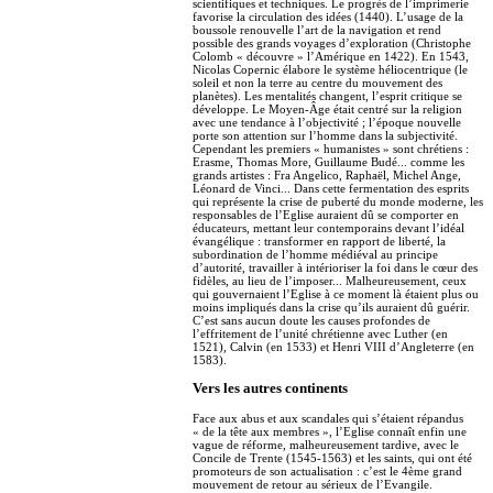
scientifiques et techniques. Le progrès de l’imprimerie
favorise la circulation des idées (1440). L’usage de la
boussole renouvelle l’art de la navigation et rend
possible des grands voyages d’exploration (Christophe
Colomb « découvre » l’Amérique en 1422). En 1543,
Nicolas Copernic élabore le système héliocentrique (le
soleil et non la terre au centre du mouvement des
planètes). Les mentalités changent, l’esprit critique se
développe. Le Moyen-Âge était centré sur la religion
avec une tendance à l’objectivité ; l’époque nouvelle
porte son attention sur l’homme dans la subjectivité.
Cependant les premiers « humanistes » sont chrétiens :
Erasme, Thomas More, Guillaume Budé... comme les
grands artistes : Fra Angelico, Raphaël, Michel Ange,
Léonard de Vinci... Dans cette fermentation des esprits
qui représente la crise de puberté du monde moderne, les
responsables de l’Eglise auraient dû se comporter en
éducateurs, mettant leur contemporains devant l’idéal
évangélique : transformer en rapport de liberté, la
subordination de l’homme médiéval au principe
d’autorité, travailler à intérioriser la foi dans le cœur des
fidèles, au lieu de l’imposer... Malheureusement, ceux
qui gouvernaient l’Eglise à ce moment là étaient plus ou
moins impliqués dans la crise qu’ils auraient dû guérir.
C’est sans aucun doute les causes profondes de
l’effritement de l’unité chrétienne avec Luther (en
1521), Calvin (en 1533) et Henri VIII d’Angleterre (en
1583).
Vers les autres continents
Face aux abus et aux scandales qui s’étaient répandus
« de la tête aux membres », l’Eglise connaît enfin une
vague de réforme, malheureusement tardive, avec le
Concile de Trente (1545-1563) et les saints, qui ont été
promoteurs de son actualisation : c’est le 4ème grand
mouvement de retour au sérieux de l’Evangile.