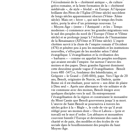
l’écroulement de la « chrétienté antique », de culture
gréco-romaine, et la lente formation de la « chrétienté
médiévale », de style « féodal » en Europe. A l’époque
brillante des Pères de l’Eglise (IVème siècle) succèdent
de longs siècles apparemment obscurs (Vème- Xème
siècle). Mais cet « hiver », qui suit le temps des fruits
mûrs, porte la sève d’un printemps nouveau. Le
« Moyen-Âge » (entre « l’Antiquité » et les « Temps
modernes ») commence avec les grandes migrations vers
le sud des peuples du nord de l’Europe (Vème et VIème
siècle) et se prolonge jusqu’à l’éclosion de l’humanisme
de la Renaissance (XIVème et XVème siècle). L’esprit
chrétien survit à la chute de l’empire romain d’Occident
(476) et pénètre peu à peu les mentalités et les institutions
nouvelles, s’efforçant de les modeler selon l’idéal
évangélique. L’évangélisation et la civilisation des
« barbares » - comme on appelait les peuples nordiques
qui avaient envahi l’empire- fut surtout l’œuvre des
moines et des papes. Deux grandes figurent dominent
cette deuxième grande vague d’évangélisation : Benoît
(vers 480 -547) e, fondateur des bénédictains, et
Grégoire « le Grand » (540-604), pape. Vers l’âge de 20
ans, Benoît, originaire de Nurcie, en Ombrie, quitte
Rome où il est étudiant, pour suivre « son désir de plaire
à Dieu seul ». Après une alternance de vie solitaire et de
vie commune avec des moines, Benoît émigre avec
quelques disciples vers le sud. Ils entreprennent
l’évangélisation de la région et construisent le monastère
du Mont Cassin que Benoît gouvernera jusqu’à sa mort.
L’œuvre de Saint Benoît se poursuivra à travers les
siècles grâce à la « Règle », le code de vie qu’il avait
rédigé pour ses moines dont « Ora et Labora » (prie et
travail) est le mot d’ordre. Les abbayes et monastères
couvrent bientôt l’Europe et deviennent des oasis de
charité et de paix, des modèles et des écoles de vie
sociale dans le bouillonnement des peuples du haut
Moyen-Âge.