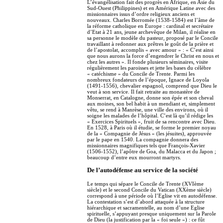
L’évangélisation fait des progrès en Afrique, en Asie du
Sud-Ouest (Philippines) et en Amérique Latine avec des
missionnaires issus d’ordre religieux anciens et
nouveaux. Charles Borromée (1538-1584) est l’âme de
la réforme catholique en Europe : cardinal et secrétaire
d’Etat à 21 ans, jeune archevêque de Milan, il réalise en
sa personne le modèle du pasteur, proposé par le Concile
travaillant à redonner aux prêtres le goût de la prière et
de l’apostolat, accomplis « avec amour » : « C’est ainsi
que nous aurons la force d’engendrer le Christ en nous et
chez les autres ». Il fonde plusieurs séminaires, visite
régulièrement les paroisses et jette les bases du célèbre
« catéchisme » du Concile de Trente. Parmi les
nombreux fondateurs de l’époque, Ignace de Loyola
(1491-1556), chevalier espagnol, comprend que Dieu le
veut à son service. Il fait retraite au monastère de
Monserrat, en Catalogne, donne son épée et son cheval
aux moines, son bel habit à un mendiant et, simplement
vêtu, se rend à Manrèse, une ville des environs, où il
soigne les malades de l’hôpital. C’est là qu’il rédige les
« Exercices Spirituels », fruit de sa rencontre avec Dieu.
En 1528, à Paris où il étudie, se forme le premier noyau
de la « Compagnie de Jésus » (les jésuites), approuvée
par le pape en 1540. La compagnie donnera des
missionnaires magnifiques tels que François-Xavier
(1506-1552), l’apôtre de Goa, du Malacca et du Japon ;
beaucoup d’entre eux mourront martyrs.
De l’autodéfense au service de la société
Le temps qui sépare le Concile de Trente (XVIème
siècle) et le second Concile du Vatican (XXème siècle)
correspond à une période où l’Eglise vit en autodéfense.
La contestation s’est d’abord attaquée à la structure
hiérarchique et sacramentelle, au nom d’une Eglise
spirituelle, s’appuyant presque uniquement sur la Parole
de Dieu (la justification par la « foi seule ») : ce fût