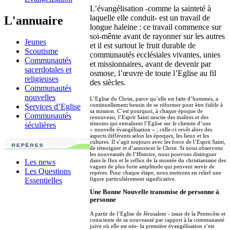
L’évangélisation -comme la sainteté à
laquelle elle conduit- est un travail de
L'annuaire
longue haleine : ce travail commence sur
soi-même avant de rayonner sur les autres
Jeunes
et il est surtout le fruit durable de
Scoutisme
communautés ecclésiales vivantes, unies
Communautés
et missionnaires, avant de devenir par
sacerdotales et
osmose, l’œuvre de toute l’Eglise au fil
religieuses
des siècles.
Communautés
nouvelles
L’Eglise du Christ, parce qu’elle est faite d’hommes, a
continuellement besoin de se réformer pour être fidèle à
Services d’Eglise
sa mission. C’est pourquoi, à chaque époque de
Communautés
renouveau, l’Esprit Saint suscite des maîtres et des
témoins qui entraînent l’Eglise sur le chemin d’une
séculières
« nouvelle évangélisation » ; celle-ci revêt alors des
aspects différents selon les époques, les lieux et les
cultures. Il s’agit toujours avec les force de l’Esprit Saint,
de témoigner et d’annoncer le Christ. Si nous observons
les nouveautés de l’Histoire, nous pouvons distinguer
dans le flux et le reflux de la montée du christianisme des
Les news
vagues de plus forte amplitude qui peuvent servir de
Les Questions
repères. Pour chaque étape, nous mettrons en relief une
figure particulièrement significative.
Essentielles
Une Bonne Nouvelle transmise de personne à
personne
A partir de l’Eglise de Jérusalem - issue de la Pentecôte et
consciente de sa nouveauté par rapport à la communauté
juive où elle est née- la première évangélisation s’est