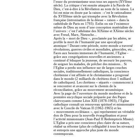
l’essor du protestantisme sous tous ses aspects (XVIème
siècle). La critique s’est ensuite attaquée à la Parole de
Dieu, c’est-à-dire à la Révélation au nom de la raison. La
foi est mise en doute par la raison : c’est le rationalisme
du XVIIIème siècle qui triomphe avec la Révolution
française (intronisation de la déesse « raison » dans la
cathédrale de Paris en 1793). Enfin on nie l’existence
même de Dieu au nom d’une conception matérialiste de
l’univers : c’est l’athéisme des XIXème et XXème siècles
avec Freud, Marx, Nietzsche...
Après la « mort de Dieu », proclamée par les athées, se
profile la mort de l’humanité par une apocalypse
atomique ! Durant cette période, notre monde a traversé
révolutions, guerres civiles et mondiales, génocides, etc...
Faces aux besoins immenses de l’humanité, l’Eglise -
grâce aux congrégations nouvelles et anciennes- a
continué d’éduquer la jeunesse, de secourir les pauvres,
de soigner les malades, de prêcher des missions... Si
l’Eglise a perdu son influence sur de larges couches
sociales, traditionnellement catholiques, la conscience
chrétienne s’est affinée et le christianisme a progressé
dans le monde (2 milliards de chrétiens dont 1 milliard
de catholiques). Les chrétiens « séparés » commencent à
se rencontrer et avancent sur le chemin de la
réconciliation, grâce au mouvement œcuménique.
Avec la page de l’ouverture du monde moderne et de la
première encyclique sociale préparée par des Papes
clairvoyants comme Léon XIII (1878-1903), l’Eglise
catholique connaît un renouveau spirituel et missionnaire
avec le Concile de Vatican II (1962-1965) et les
« mouvements ecclésiaux », qui représentent un véritable
don de Dieu pour la nouvelle évangélisation et pour
l’activité missionnaire (Jean-Paul II Redemptoris Missio).
L’Eglise a pris une conscience plus claire de sa nature,
réalisé sa réforme (plus de collégialité à tous les niveaux)
et entrepris une approche plus juste du monde
contemporain.