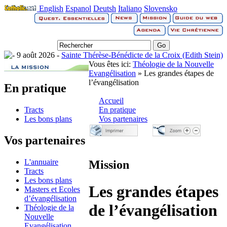
English
Espanol
Deutsh
Italiano
Slovensko
9 août 2026 -
Sainte Thérèse-Bénédicte de la Croix (Edith Stein)
Vous êtes ici:
Théologie de la Nouvelle
Evangélisation
» Les grandes étapes de
l’évangélisation
En pratique
Accueil
Tracts
En pratique
Les bons plans
Vos partenaires
Vos partenaires
L'annuaire
Mission
Tracts
Les bons plans
Les grandes étapes
Masters et Ecoles
d’évangélisation
de l’évangélisation
Théologie de la
Nouvelle
Evangélisation