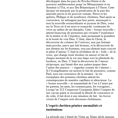
développée dans les pays du Proche-Orient et du
pourtour méditerranéen jusqu’en Mésopotamie et en
Arménie à l’Est, et aux Iles Britanniques à l’Ouest. Cette
époque est marquée par la persécution de la part des
autorités juives et du pouvoir romain. Pierre et les
apôtres, Philippe et de nombreux chrétiens, Paul après sa
conversion, ne ménagent pas leur peine, annonçant à
tous la nouvelle extraordinaire et joyeuse de Dieu, venu
sur la Terre où il est mort et ressuscité, continuant de
vivre au milieu de ses disciples. Cette « bonne nouvelle »
attirait beaucoup de personnes qui vivaient l’expérience
de la misère et de l’injustice, mais pressentait la grandeur
et la bonté du vrai Dieu. C’était, dans le Christ, la
découverte du créateur de l’univers, non pas lointain
mais proche, parce que fait homme, et la découverte de
son dessein sur les hommes, non pas abstrait mais concret
et plein d’amour. C’était la révélation de la « folie » de la
croix, qui change toute douleur en amour et fait de
chaque moment de la vie une étape vers la plénitude du
bonheur, en Dieu. C’était la découverte de l’amour
réciproque, qui faisait dire aux païens jusque dans
l’arène des martyrs : « regardez comme ils s’aiment ».
Si l’évangélisation est surtout le fait de pionniers, comme
Paul, tous ont conscience de la mission : la vie
exemplaire des premiers chrétiens attirait les
contemporains de manière capillaire et silencieuse. La
« bonne nouvelle » se transmettait de l’un à l’autre par
les parents, les amis, les commerçants, les voyageurs...
Lorsqu’en 313 l’empereur Constantin libère l’empire de
son carcan païen et reconnaît la liberté de conscience et
de culte, il fait droit à une situation de fait : les forces
vivent de l’empire sont devenues chrétiennes.
L’esprit chrétien pénètre mentalités et
institutions
La période qui s’étend du Vème au Xème siècle marque