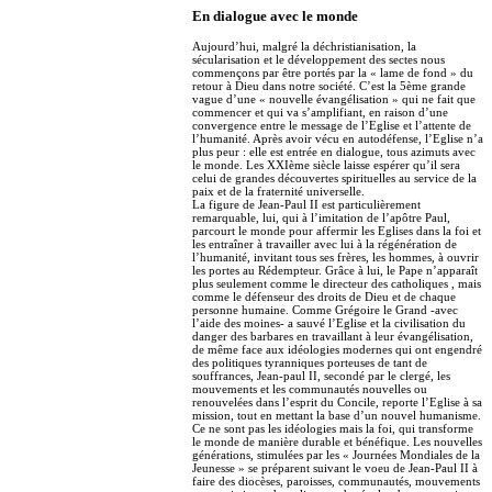
En dialogue avec le monde
Aujourd’hui, malgré la déchristianisation, la
sécularisation et le développement des sectes nous
commençons par être portés par la « lame de fond » du
retour à Dieu dans notre société. C’est la 5ème grande
vague d’une « nouvelle évangélisation » qui ne fait que
commencer et qui va s’amplifiant, en raison d’une
convergence entre le message de l’Eglise et l’attente de
l’humanité. Après avoir vécu en autodéfense, l’Eglise n’a
plus peur : elle est entrée en dialogue, tous azimuts avec
le monde. Les XXIème siècle laisse espérer qu’il sera
celui de grandes découvertes spirituelles au service de la
paix et de la fraternité universelle.
La figure de Jean-Paul II est particulièrement
remarquable, lui, qui à l’imitation de l’apôtre Paul,
parcourt le monde pour affermir les Eglises dans la foi et
les entraîner à travailler avec lui à la régénération de
l’humanité, invitant tous ses frères, les hommes, à ouvrir
les portes au Rédempteur. Grâce à lui, le Pape n’apparaît
plus seulement comme le directeur des catholiques , mais
comme le défenseur des droits de Dieu et de chaque
personne humaine. Comme Grégoire le Grand -avec
l’aide des moines- a sauvé l’Eglise et la civilisation du
danger des barbares en travaillant à leur évangélisation,
de même face aux idéologies modernes qui ont engendré
des politiques tyranniques porteuses de tant de
souffrances, Jean-paul II, secondé par le clergé, les
mouvements et les communautés nouvelles ou
renouvelées dans l’esprit du Concile, reporte l’Eglise à sa
mission, tout en mettant la base d’un nouvel humanisme.
Ce ne sont pas les idéologies mais la foi, qui transforme
le monde de manière durable et bénéfique. Les nouvelles
générations, stimulées par les « Journées Mondiales de la
Jeunesse » se préparent suivant le voeu de Jean-Paul II à
faire des diocèses, paroisses, communautés, mouvements