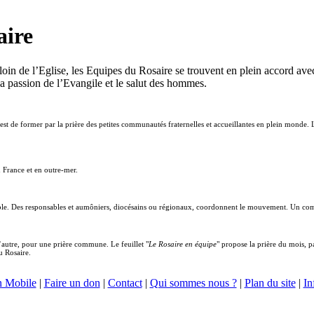
aire
oin de l’Eglise, les Equipes du Rosaire se trouvent en plein accord avec 
a passion de l’Evangile et le salut des hommes.
est de former par la prière des petites communautés fraternelles et accueillantes en plein monde.
France et en outre-mer.
able. Des responsables et aumôniers, diocésains ou régionaux, coordonnent le mouvement. Un com
’autre, pour une prière commune. Le feuillet "
Le Rosaire en équipe
" propose la prière du mois, p
u Rosaire.
n Mobile
|
Faire un don
|
Contact
|
Qui sommes nous ?
|
Plan du site
|
In