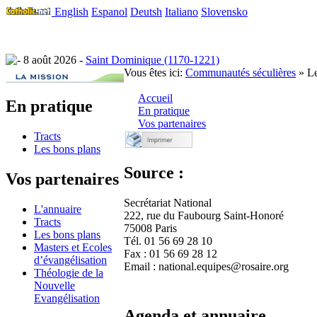
English
Espanol
Deutsh
Italiano
Slovensko
8 août 2026 -
Saint Dominique (1170-1221)
Vous êtes ici:
Communautés séculières
» Le
Accueil
En pratique
En pratique
Vos partenaires
Tracts
Les bons plans
Source :
Vos partenaires
Secrétariat National
L'annuaire
222, rue du Faubourg Saint-Honoré
Tracts
75008 Paris
Les bons plans
Tél. 01 56 69 28 10
Masters et Ecoles
Fax : 01 56 69 28 12
d’évangélisation
Email : national.equipes@rosaire.org
Théologie de la
Nouvelle
Evangélisation
Agenda et annuaire