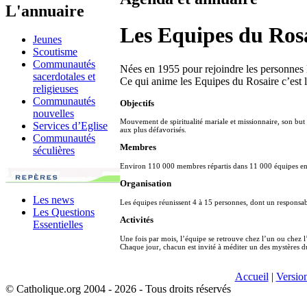
L'annuaire
Les Equipes du Ros
Jeunes
Scoutisme
Communautés
Nées en 1955 pour rejoindre les personnes l
sacerdotales et
Ce qui anime les Equipes du Rosaire c’est l
religieuses
Communautés
Objectifs
nouvelles
Mouvement de spiritualité mariale et missionnaire, son but 
Services d’Eglise
aux plus défavorisés.
Communautés
Membres
séculières
Environ 110 000 membres répartis dans 11 000 équipes en 
Organisation
Les news
Les équipes réunissent 4 à 15 personnes, dont un respons
Les Questions
Activités
Essentielles
Une fois par mois, l’équipe se retrouve chez l’un ou chez l
Chaque jour, chacun est invité à méditer un des mystères d
Accueil
|
Versio
© Catholique.org 2004 - 2026 - Tous droits réservés