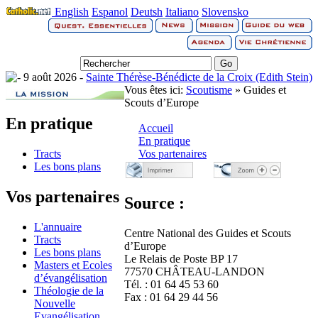
English
Espanol
Deutsh
Italiano
Slovensko
9 août 2026 -
Sainte Thérèse-Bénédicte de la Croix (Edith Stein)
Vous êtes ici:
Scoutisme
» Guides et
Scouts d’Europe
En pratique
Accueil
En pratique
Tracts
Vos partenaires
Les bons plans
Vos partenaires
Source :
L'annuaire
Centre National des Guides et Scouts
Tracts
d’Europe
Les bons plans
Le Relais de Poste BP 17
Masters et Ecoles
77570 CHÂTEAU-LANDON
d’évangélisation
Tél. : 01 64 45 53 60
Théologie de la
Fax : 01 64 29 44 56
Nouvelle
Evangélisation