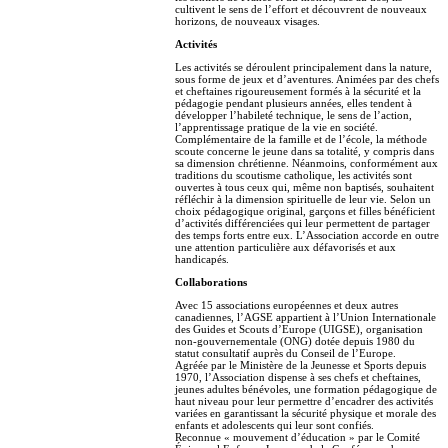
cultivent le sens de l’effort et découvrent de nouveaux
horizons, de nouveaux visages.
Activités
Les activités se déroulent principalement dans la nature,
sous forme de jeux et d’aventures. Animées par des chefs
et cheftaines rigoureusement formés à la sécurité et la
pédagogie pendant plusieurs années, elles tendent à
développer l’habileté technique, le sens de l’action,
l’apprentissage pratique de la vie en société.
Complémentaire de la famille et de l’école, la méthode
scoute concerne le jeune dans sa totalité, y compris dans
sa dimension chrétienne. Néanmoins, conformément aux
traditions du scoutisme catholique, les activités sont
ouvertes à tous ceux qui, même non baptisés, souhaitent
réfléchir à la dimension spirituelle de leur vie. Selon un
choix pédagogique original, garçons et filles bénéficient
d’activités différenciées qui leur permettent de partager
des temps forts entre eux. L’Association accorde en outre
une attention particulière aux défavorisés et aux
handicapés.
Collaborations
Avec 15 associations européennes et deux autres
canadiennes, l’AGSE appartient à l’Union Internationale
des Guides et Scouts d’Europe (UIGSE), organisation
non-gouvernementale (ONG) dotée depuis 1980 du
statut consultatif auprès du Conseil de l’Europe.
Agréée par le Ministère de la Jeunesse et Sports depuis
1970, l’Association dispense à ses chefs et cheftaines,
jeunes adultes bénévoles, une formation pédagogique de
haut niveau pour leur permettre d’encadrer des activités
variées en garantissant la sécurité physique et morale des
enfants et adolescents qui leur sont confiés.
Reconnue « mouvement d’éducation » par le Comité