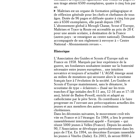
son tirage atteint 6500 exemplaires, quatre à cinq fois par
an.
Maîtrises est un organe de formation pédagogique et
de réflexion générale pour les chefs et cheftaines de tous
âges. Dotée de 96 pages et diffusée quatre à cinq fois par
ans à 6500 exemplaires, elle paraît depuis 1967.
L’abonnement global à Mowgli Chasse, Scout d’Europe,
Maîtrises et Trace ta Route est accessible au prix de 28 €
pour une année scolaire, à destination de la France
(autres pays : se renseigner au centre national). Demande
accompagnée de son règlement à envoyer à « Centre
National - Abonnements revues ».
Historique
L’Association des Guides et Scouts d’Europe naît en
France en 1958. Marqués par leur expérience de la
guerre, ses fondateurs souhaitent insister sur la fraternité
nécessaire entre jeunes européens... une intuition
novatrice et toujours d’actualité ! L’AGSE émerge aussi
au milieu de mutations qui secouent alors le scoutisme
français face à l’évolution de la société. Les Guides et
Scouts d’Europe maintiennent, sans le dénaturer, le
scoutisme de type « éclaireurs » (basé sur les trois
tranches d’âge initiales des 8-11 ans, 12-16 ans et 17-18
ans), hérité de Baden-Powell, enrichi et adapté au
catholicisme par le père Sevin. Ils contribuent à le faire
progresser en l’ouvrant aux préoccupations actuelles des
jeunes et aux membres des autres confessions
chrétiennes.
Dans les décennies suivantes, le mouvement croît très
vite en France et à l’étranger. En 1984, a lieu le premier
rassemblement international appelé « Eurojam » qui
réunit 5000 jeunes à Velles (France). Depuis les années
90, l’Association se développe particulièrement dans les
pays de l’Est. En 1994, un deuxième Eurojam rassemble
les jeunes à Viterbo (Italie). En 2003, ils seront 8000 à