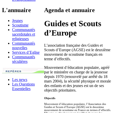
L'annuaire
Agenda et annuaire
Jeunes
Guides et Scouts
Scoutisme
Communautés
d’Europe
sacerdotales et
religieuses
Communautés
L’association française des Guides et
nouvelles
Scouts d’Europe (AGSE) est le deuxième
Services d’Eglise
mouvement de scoutisme français en
Communautés
terme d’effectifs.
séculières
Mouvement d’éducation populaire, agréé
par le ministère en charge de la jeunesse
depuis 1970 (renouvelé par arrêté du 18
Les news
mars 2004), la sécurité physique et morale
Les Questions
des enfants et des jeunes est un de ses
Essentielles
objectifs prioritaires.
Objectifs
Mouvement d’éducation populaire, l’Association des
Guides et Scouts d’Europe (AGSE) est le deuxième
mouvement de scoutisme en France en termes d’effectifs.
Elle vise au développement équilibré de toutes les