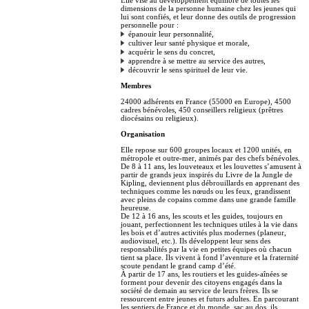
dimensions de la personne humaine chez les jeunes qui
lui sont confiés, et leur donne des outils de progression
personnelle pour :
épanouir leur personnalité,
cultiver leur santé physique et morale,
acquérir le sens du concret,
apprendre à se mettre au service des autres,
découvrir le sens spirituel de leur vie.
Membres
24000 adhérents en France (55000 en Europe), 4500
cadres bénévoles, 450 conseillers religieux (prêtres
diocésains ou religieux).
Organisation
Elle repose sur 600 groupes locaux et 1200 unités, en
métropole et outre-mer, animés par des chefs bénévoles.
De 8 à 11 ans, les louveteaux et les louvettes s’amusent à
partir de grands jeux inspirés du Livre de la Jungle de
Kipling, deviennent plus débrouillards en apprenant des
techniques comme les nœuds ou les feux, grandissent
avec pleins de copains comme dans une grande famille
heureuse.
De 12 à 16 ans, les scouts et les guides, toujours en
jouant, perfectionnent les techniques utiles à la vie dans
les bois et d’autres activités plus modernes (planeur,
audiovisuel, etc.). Ils développent leur sens des
responsabilités par la vie en petites équipes où chacun
tient sa place. Ils vivent à fond l’aventure et la fraternité
scoute pendant le grand camp d’été.
À partir de 17 ans, les routiers et les guides-aînées se
forment pour devenir des citoyens engagés dans la
société de demain au service de leurs frères. Ils se
ressourcent entre jeunes et futurs adultes. En parcourant
les sentiers de France et du monde, sac au dos, ils