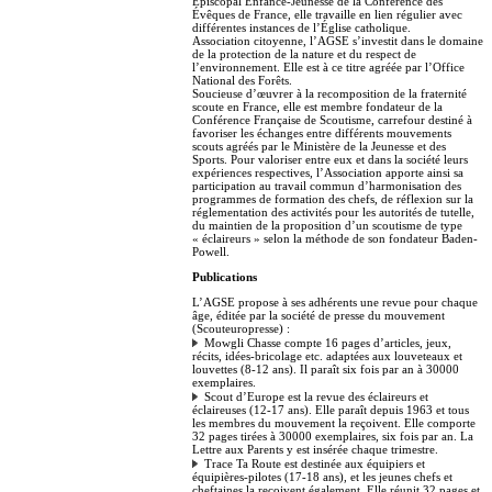
Épiscopal Enfance-Jeunesse de la Conférence des
Évêques de France, elle travaille en lien régulier avec
différentes instances de l’Église catholique.
Association citoyenne, l’AGSE s’investit dans le domaine
de la protection de la nature et du respect de
l’environnement. Elle est à ce titre agréée par l’Office
National des Forêts.
Soucieuse d’œuvrer à la recomposition de la fraternité
scoute en France, elle est membre fondateur de la
Conférence Française de Scoutisme, carrefour destiné à
favoriser les échanges entre différents mouvements
scouts agréés par le Ministère de la Jeunesse et des
Sports. Pour valoriser entre eux et dans la société leurs
expériences respectives, l’Association apporte ainsi sa
participation au travail commun d’harmonisation des
programmes de formation des chefs, de réflexion sur la
réglementation des activités pour les autorités de tutelle,
du maintien de la proposition d’un scoutisme de type
« éclaireurs » selon la méthode de son fondateur Baden-
Powell.
Publications
L’AGSE propose à ses adhérents une revue pour chaque
âge, éditée par la société de presse du mouvement
(Scouteuropresse) :
Mowgli Chasse compte 16 pages d’articles, jeux,
récits, idées-bricolage etc. adaptées aux louveteaux et
louvettes (8-12 ans). Il paraît six fois par an à 30000
exemplaires.
Scout d’Europe est la revue des éclaireurs et
éclaireuses (12-17 ans). Elle paraît depuis 1963 et tous
les membres du mouvement la reçoivent. Elle comporte
32 pages tirées à 30000 exemplaires, six fois par an. La
Lettre aux Parents y est insérée chaque trimestre.
Trace Ta Route est destinée aux équipiers et
équipières-pilotes (17-18 ans), et les jeunes chefs et
cheftaines la reçoivent également. Elle réunit 32 pages et