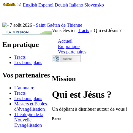
English
Espanol
Deutsh
Italiano
Slovensko
7 août 2026 -
Saint Gaétan de Thienne
Vous êtes ici:
Tracts
» Qui est Jésus ?
Accueil
En pratique
En pratique
Vos partenaires
Tracts
Les bons plans
Vos partenaires
Mission
L'annuaire
Qui est Jésus ?
Tracts
Les bons plans
Masters et Ecoles
d’évangélisation
Un dépliant à distribuer autour de vous !
Théologie de la
Recto
Nouvelle
Evangélisation