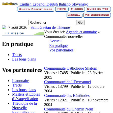
English
Espanol
Deutsh
Italiano
Slovensko
7 août 2026 -
Saint Gaétan de Thienne
Vous êtes ici:
Agenda et annuaire
»
Communautés nouvelles
Accueil
En pratique
En pratique
Vos partenaires
Tracts
Les bons plans
Communauté Catholique Shalom
Vos partenaires
Visites : 17485 | Publié le : 23 février
2005
L'annuaire
Communauté de l’Emmanuel
Tracts
Visites : 13799 | Publié le : 12 octobre
Les bons plans
2004
Masters et Ecoles
Communauté des Béatitudes
d’évangélisation
Visites : 12021 | Publié le : 10 novembre
Théologie de la
2004
Nouvelle
Communauté du Chemin Neuf
Evangélisation