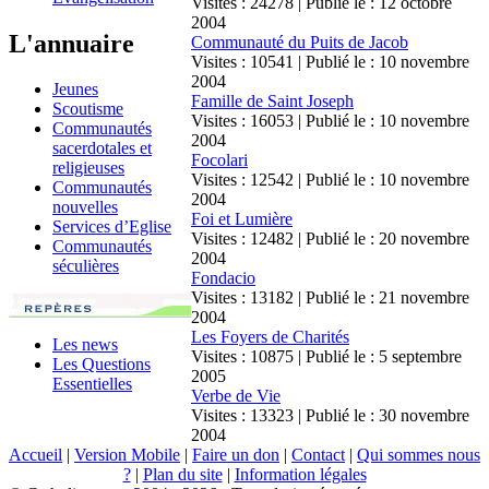
Visites : 24278 | Publié le : 12 octobre
2004
L'annuaire
Communauté du Puits de Jacob
Visites : 10541 | Publié le : 10 novembre
2004
Jeunes
Famille de Saint Joseph
Scoutisme
Visites : 16053 | Publié le : 10 novembre
Communautés
2004
sacerdotales et
Focolari
religieuses
Visites : 12542 | Publié le : 10 novembre
Communautés
2004
nouvelles
Foi et Lumière
Services d’Eglise
Visites : 12482 | Publié le : 20 novembre
Communautés
2004
séculières
Fondacio
Visites : 13182 | Publié le : 21 novembre
2004
Les Foyers de Charités
Les news
Visites : 10875 | Publié le : 5 septembre
Les Questions
2005
Essentielles
Verbe de Vie
Visites : 13323 | Publié le : 30 novembre
2004
Accueil
|
Version Mobile
|
Faire un don
|
Contact
|
Qui sommes nous
?
|
Plan du site
|
Information légales