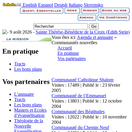
English
Espanol
Deutsh
Italiano
Slovensko
9 août 2026 -
Sainte Thérèse-Bénédicte de la Croix (Edith Stein)
Vous êtes ici:
Agenda et annuaire
»
Communautés nouvelles
Accueil
En pratique
En pratique
Vos partenaires
Tracts
Les bons plans
Communauté Catholique Shalom
Vos partenaires
Visites : 17489 | Publié le : 23 février
2005
L'annuaire
Communauté de l’Emmanuel
Tracts
Visites : 13803 | Publié le : 12 octobre
Les bons plans
2004
Masters et Ecoles
Communauté des Béatitudes
d’évangélisation
Visites : 12022 | Publié le : 10 novembre
Théologie de la
2004
Nouvelle
Communauté du Chemin Neuf
Evangélisation