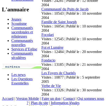
Visites : 24281 | Publié le : 12 octobre
2004
L'annuaire
Communauté du Puits de Jacob
Visites : 10543 | Publié le : 10 novembre
2004
Jeunes
Famille de Saint Joseph
Scoutisme
Visites : 16054 | Publié le : 10 novembre
Communautés
2004
sacerdotales et
Focolari
religieuses
Visites : 12545 | Publié le : 10 novembre
Communautés
2004
nouvelles
Foi et Lumière
Services d’Eglise
Visites : 12484 | Publié le : 20 novembre
Communautés
2004
séculières
Fondacio
Visites : 13185 | Publié le : 21 novembre
2004
Les Foyers de Charités
Les news
Visites : 10877 | Publié le : 5 septembre
Les Questions
2005
Essentielles
Verbe de Vie
Visites : 13326 | Publié le : 30 novembre
2004
Accueil
|
Version Mobile
|
Faire un don
|
Contact
|
Qui sommes nous
?
|
Plan du site
|
Information légales