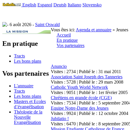
English
Espanol
Deutsh
Italiano
Slovensko
6 août 2026 -
Saint Oswald
Vous êtes ici:
Agenda et annuaire
» Jeunes
Accueil
En pratique
En pratique
Vos partenaires
Tracts
Les bons plans
Anuncio
Visites : 2734 | Publié le : 31 mai 2011
Vos partenaires
Association Saint Joseph des Tanneries
Visites : 5728 | Publié le : 29 mars 2008
L'annuaire
Catholic Youth World Network
Tracts
Visites : 9051 | Publié le : 1er février 2005
Les bons plans
Chrétiens en grande école (CGE)
Masters et Ecoles
Visites : 7534 | Publié le : 5 septembre 200
d’évangélisation
Equipe Notre-Dame des Jeunes
Théologie de la
Visites : 9924 | Publié le : 12 octobre 2004
Nouvelle
Jubilatio !
Evangélisation
Visites : 6470 | Publié le : 8 septembre 200
Mission Etudiante Catholique de France