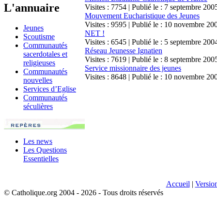
L'annuaire
Visites : 7754 | Publié le : 7 septembre 200
Mouvement Eucharistique des Jeunes
Visites : 9595 | Publié le : 10 novembre 20
Jeunes
NET !
Scoutisme
Visites : 6545 | Publié le : 5 septembre 200
Communautés
Réseau Jeunesse Ignatien
sacerdotales et
Visites : 7619 | Publié le : 8 septembre 200
religieuses
Service missionnaire des jeunes
Communautés
Visites : 8648 | Publié le : 10 novembre 20
nouvelles
Services d’Eglise
Communautés
séculières
Les news
Les Questions
Essentielles
Accueil
|
Versio
© Catholique.org 2004 - 2026 - Tous droits réservés