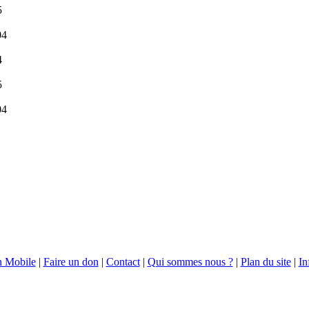
5
04
4
5
04
n Mobile
|
Faire un don
|
Contact
|
Qui sommes nous ?
|
Plan du site
|
In